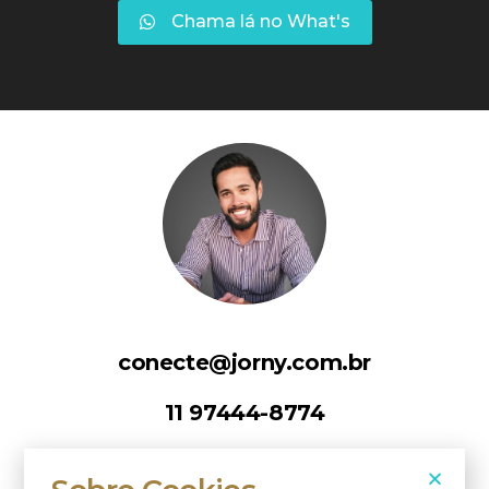
Chama lá no What's
conecte@jorny.com.br
11 97444-8774
Segue lá