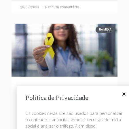
28/09/2023
Nenhum comentário
NA MÍDIA
Setembro Amarelo: Iluminando a
Política de Privacidade
Esperança na Prevenção do
Suicídio
Os cookies neste site são usados para personalizar
Junte-se à campanha do Setembro
o conteúdo e anúncios, fornecer recursos de mídia
Amarelo e ajude a iluminar a esperança na
social e analisar o tráfego. Além disso,