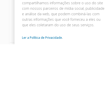
prevenção do suicídio. Compartilhe
compartilhamos informações sobre o uso do site
histórias, informações e apoio. Pintemos o
com nossos parceiros de mídia social, publicidade
mundo de amarelo e mostremos que a
e análise da web, que podem combiná-las com
outras informações que você forneceu a eles ou
vida importa.
que eles coletaram do uso de seus serviços.
Leia mais »
Ler a Política de Privacidade
.
19/09/2023
Nenhum comentário
SEM CATEGORIA