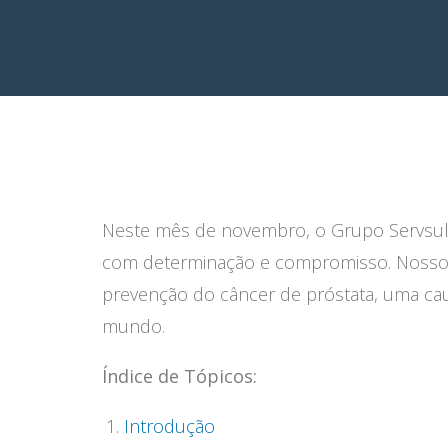
Neste mês de novembro, o Grupo Servsu
com determinação e compromisso. Nosso obj
prevenção do câncer de próstata, uma ca
mundo.
Índice de Tópicos:
Introdução