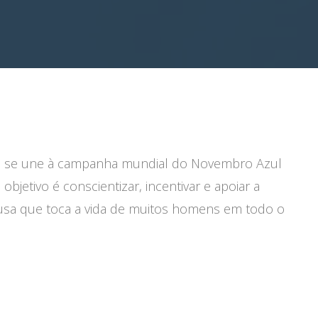
l se une à campanha mundial do Novembro Azul
etivo é conscientizar, incentivar e apoiar a
usa que toca a vida de muitos homens em todo o