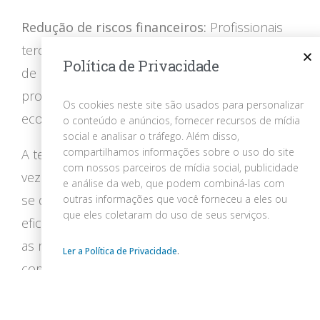
Redução de riscos financeiros:
Profissionais
terceirizados trabalham com rigoroso controle
Política de Privacidade
de riscos, ajudando a empresa a evitar
problemas, identificando oportunidades de
Os cookies neste site são usados para personalizar
economia e maximizando a rentabilidade.
o conteúdo e anúncios, fornecer recursos de mídia
social e analisar o tráfego. Além disso,
compartilhamos informações sobre o uso do site
A terceirização estratégica é uma prática cada
com nossos parceiros de mídia social, publicidade
vez mais adotada por empresas que desejam
e análise da web, que podem combiná-las com
se dedicar a uma gestão financeira mais
outras informações que você forneceu a eles ou
que eles coletaram do uso de seus serviços.
eficiente, focada em resultados e alinhada com
as melhores práticas do mercado. Ao contar
Ler a Política de Privacidade
.
com a parceria de uma empresa especializada,
como a Servsul, a empresa pode potencializar
seus recursos internos, otimizar sua gestão