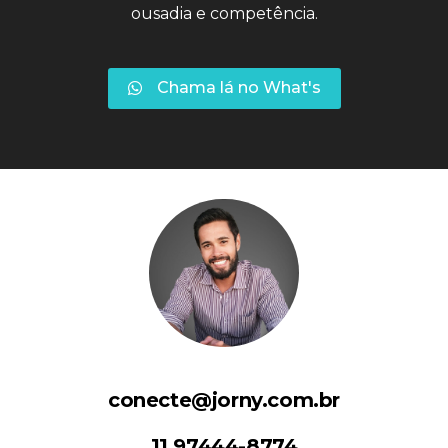
ousadia e competência.
Chama lá no What's
conecte@jorny.com.br
11 97444-8774