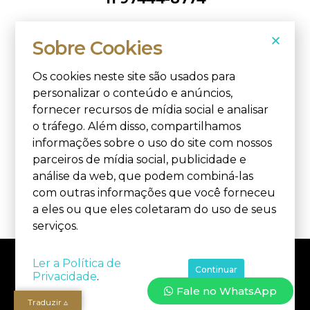
Segue lá
Sobre Cookies
Os cookies neste site são usados para
personalizar o conteúdo e anúncios,
fornecer recursos de mídia social e analisar
o tráfego. Além disso, compartilhamos
informações sobre o uso do site com nossos
© 2021. Jorny Cristiano. CNPJ: 36.828.712/0001-40.
parceiros de mídia social, publicidade e
Todos os direitos reservados.
análise da web, que podem combiná-las
Termos e condições
|
Política de privacidade
. Feito com
com outras informações que você forneceu
muito
.
a eles ou que eles coletaram do uso de seus
serviços.
Ler a Política de
Continuar
Privacidade
.
Fale no WhatsApp
Traduzir ▵